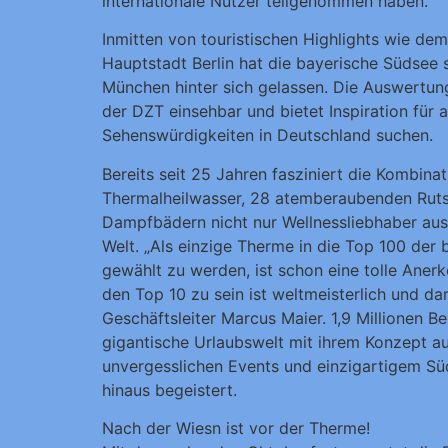
internationale Nutzer teilgenommen haben.
Inmitten von touristischen Highlights wie d
Hauptstadt Berlin hat die bayerische Südsee
München hinter sich gelassen. Die Auswertung
der DZT einsehbar und bietet Inspiration für a
Sehenswürdigkeiten in Deutschland suchen.
Bereits seit 25 Jahren fasziniert die Kombi
Thermalheilwasser, 28 atemberaubenden Rut
Dampfbädern nicht nur Wellnessliebhaber aus 
Welt. „Als einzige Therme in die Top 100 der 
gewählt zu werden, ist schon eine tolle Aner
den Top 10 zu sein ist weltmeisterlich und dara
Geschäftsleiter Marcus Maier. 1,9 Millionen B
gigantische Urlaubswelt mit ihrem Konzept au
unvergesslichen Events und einzigartigem Sü
hinaus begeistert.
Nach der Wiesn ist vor der Therme!