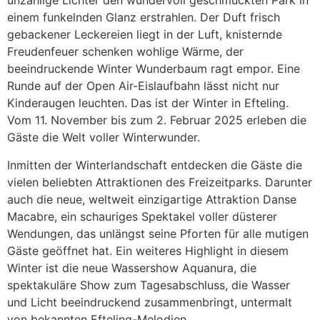
unzählige Lichter den wundervoll geschmückten Park
in
einem funkelnden Glanz erstrahlen. Der Duft frisch
gebackener Leckereien liegt in der Luft, knisternde
Freudenfeuer schenken wohlige Wärme, der
beeindruckende Winter Wunderbaum ragt empor. Eine
Runde auf der Open Air-Eislaufbahn lässt nicht nur
Kinderaugen leuchten. Das ist der Winter in Efteling.
Vom 11. November bis zum 2. Februar 2025 erleben die
Gäste die Welt voller Winterwunder.
Inmitten der Winterlandschaft entdecken die Gäste die
vielen beliebten Attraktionen des Freizeitparks. Darunter
auch die neue, weltweit einzigartige Attraktion Danse
Macabre, ein schauriges Spektakel voller düsterer
Wendungen, das unlängst seine Pforten für alle mutigen
Gäste geöffnet hat. Ein weiteres Highlight in diesem
Winter ist die neue Wassershow Aquanura, die
spektakuläre Show zum Tagesabschluss, die Wasser
und Licht beeindruckend zusammenbringt, untermalt
von bekannten Efteling-Melodien.