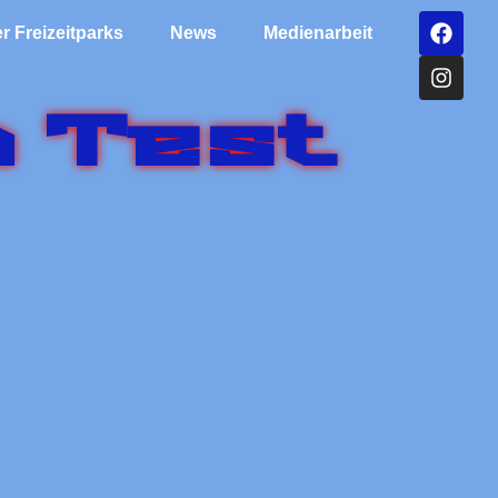
r Freizeitparks
News
Medienarbeit
m Test