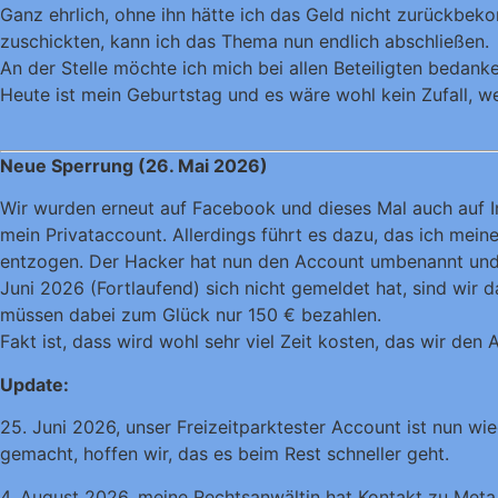
Ganz ehrlich, ohne ihn hätte ich das Geld nicht zurückbe
zuschickten, kann ich das Thema nun endlich abschließen.
An der Stelle möchte ich mich bei allen Beteiligten bedank
Heute ist mein Geburtstag und es wäre wohl kein Zufall, w
Neue Sperrung (26. Mai 2026)
Wir wurden erneut auf Facebook und dieses Mal auch auf In
mein Privataccount. Allerdings führt es dazu, das ich mein
entzogen. Der Hacker hat nun den Account umbenannt und po
Juni 2026 (Fortlaufend) sich nicht gemeldet hat, sind wir 
müssen dabei zum Glück nur 150 € bezahlen.
Fakt ist, dass wird wohl sehr viel Zeit kosten, das wir d
Update:
25. Juni 2026, unser Freizeitparktester Account ist nun wi
gemacht, hoffen wir, das es beim Rest schneller geht.
4. August 2026, meine Rechtsanwältin hat Kontakt zu Meta, 