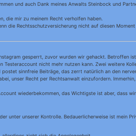
kommen und auch Dank meines Anwalts Steinbock und Partne
en, die mir zu meinem Recht verholfen haben.
enn die Rechtsschutzversicherung nicht auf diesen Moment g
stagram gesperrt, zuvor wurden wir gehackt. Betroffen ist 
en Testeraccount nicht mehr nutzen kann. Zwei weitere Koll
stet sinnfreie Beiträge, das zerrt natürlich an den nerve
dabei, unser Recht per Rechtsanwalt einzufordern. Immerhin
en Account wiederbekommen, das Wichtigste ist aber, dass 
eder unter unserer Kontrolle. Bedauerlicherweise ist mein P
allerdings zieht sich die Angelegenheit.