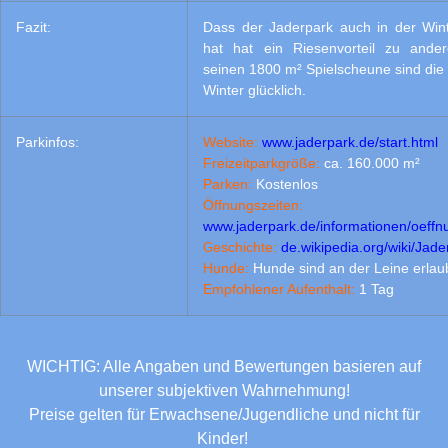
Fazit:
Dass der Jaderpark auch in der Wint
hat hat ein Riesenvorteil zu ande
seinen 1800 m² Spielscheune sind die
Winter glücklich.
Parkinfos:
Website:
www.jaderpark.de/start.html
Freizeitparkgröße:
ca. 160.000 m²
Parken:
Kostenlos
Öffnungszeiten:
www.jaderpark.de/informationen/oeffn
eschichte:
de.wikipedia.org/wiki/Jade
G
Hunde:
Hunde sind an der Leine erlau
Empfohlener Aufenthalt:
1 Tag
WICHTIG: Alle Angaben und Bewertungen basieren auf
unserer subjektiven Wahrnehmung!
Preise gelten für Erwachsene/Jugendliche und nicht für
Kinder!