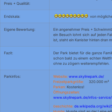
Preis + Qualität:
Endskala:
von mögliche
Eigene Bewertung:
Ein angenehmer Preis + Schwimmbad
ein Besuch lohnt sich auf jeden Fal
ist, steht ein Kanister hinten dran 
Fazit:
Der Park bietet für die ganze Fami
schon bald zu einem echten Weltfre
ohne zu zögern weiterempfehlen.
Parkinfos:
Website:
www.skylinepark.de/
Freizeitparkgröße:
320.000 m²
Parken:
Kostenlos!
Öffnungszeiten:
www.skylinepark.de/infos-service/
eschichte:
de.wikipedia.org/wiki/
G
Hunde:
Hunde sind an der Leine er