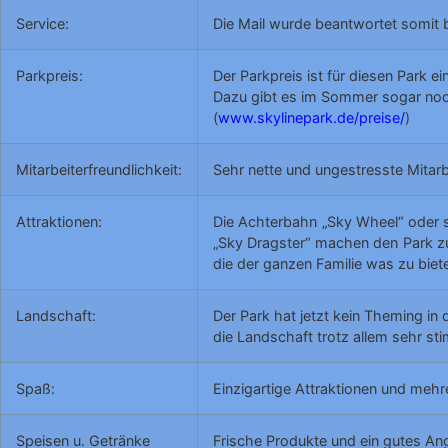
Service:
Die Mail wurde beantwortet somit 
Parkpreis:
Der Parkpreis ist für diesen Park ei
Dazu gibt es im Sommer sogar noch
(
www.skylinepark.de/preise/
)
Mitarbeiterfreundlichkeit:
Sehr nette und ungestresste Mitarbe
Attraktionen:
Die Achterbahn „Sky Wheel“ oder s
„Sky Dragster“ machen den Park zu
die der ganzen Familie was zu biet
Landschaft:
Der Park hat jetzt kein Theming in 
die Landschaft trotz allem sehr st
Spaß:
Einzigartige Attraktionen und meh
Speisen u. Getränke
Frische Produkte und ein gutes Ang