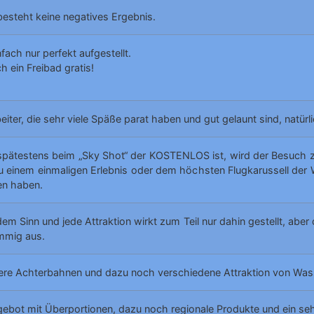
besteht keine negatives Ergebnis.
nfach nur perfekt aufgestellt.
 ein Freibad gratis!
iter, die sehr viele Späße parat haben und gut gelaunt sind, natürli
pätestens beim „Sky Shot“ der KOSTENLOS ist, wird der Besuch zum 
 einem einmaligen Erlebnis oder dem höchsten Flugkarussell der 
en haben.
dem Sinn und jede Attraktion wirkt zum Teil nur dahin gestellt, abe
immig aus.
rere Achterbahnen und dazu noch verschiedene Attraktion von Wasse
ebot mit Überportionen, dazu noch regionale Produkte und ein sehr