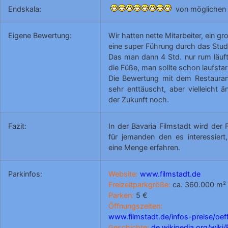
Endskala:
von möglichen 
Eigene Bewertung:
Wir hatten nette Mitarbeiter, ein g
eine super Führung durch das Stud
Das man dann 4 Std. nur rum läuf
die Füße, man sollte schon laufstar
Die Bewertung mit dem Restaura
sehr enttäuscht, aber vielleicht ä
der Zukunft noch.
Fazit:
In der Bavaria Filmstadt wird der 
für jemanden den es interessiert
eine Menge erfahren.
Parkinfos:
Website:
www.filmstadt.de
Freizeitparkgröße:
ca. 360.000 m²
Parken:
5 €
Öffnungszeiten:
www.filmstadt.de/infos-preise/oef
eschichte:
de.wikipedia.org/wiki/
G